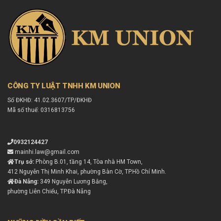
CÔNG TY LUẬT TNHH KM UNION
Số ĐKHĐ: 41.02.3607/TP/ĐKHĐ
Mã số thuế: 0316813756
0932124427
mainhi.law@gmail.com
Trụ sở:
Phòng B.01, tầng 14, Tòa nhà HM Town,
412 Nguyễn Thị Minh Khai, phường Bàn Cờ, TP.Hồ Chí Minh.
Đà Nẵng:
349 Nguyễn Lương Bằng,
phường Liên Chiểu, TP.Đà Nẵng