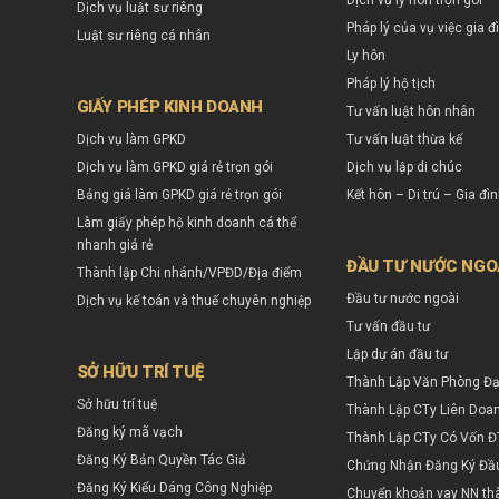
Dịch vụ ly hôn trọn gói
Dịch vụ luật sư riêng
Pháp lý của vụ việc gia đ
Luật sư riêng cá nhân
Ly hôn
Pháp lý hộ tịch
GIẤY PHÉP KINH DOANH
Tư vấn luật hôn nhân
Dịch vụ làm GPKD
Tư vấn luật thừa kế
Dịch vụ làm GPKD giá rẻ trọn gói
Dịch vụ lập di chúc
Bảng giá làm GPKD giá rẻ trọn gói
Kết hôn – Di trú – Gia đì
Làm giấy phép hộ kinh doanh cá thể
nhanh giá rẻ
ĐẦU TƯ NƯỚC NGO
Thành lập Chi nhánh/VPĐD/Địa điểm
Đầu tư nước ngoài
Dịch vụ kế toán và thuế chuyên nghiệp
Tư vấn đầu tư
Lập dự án đầu tư
SỞ HỮU TRÍ TUỆ
Thành Lập Văn Phòng Đạ
Sở hữu trí tuệ
Thành Lập CTy Liên Doa
Đăng ký mã vạch
Thành Lập CTy Có Vốn Đ
Đăng Ký Bản Quyền Tác Giả
Chứng Nhận Đăng Ký Đầ
Đăng Ký Kiểu Dáng Công Nghiệp
Chuyển khoản vay NN th