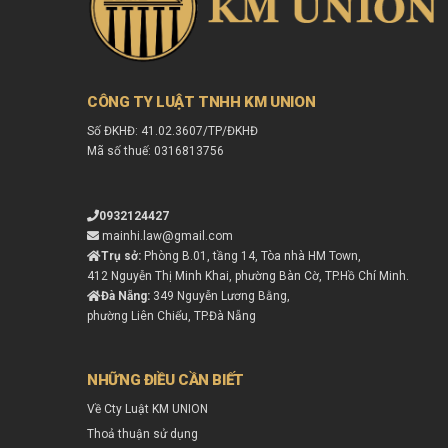
CÔNG TY LUẬT TNHH KM UNION
Số ĐKHĐ: 41.02.3607/TP/ĐKHĐ
Mã số thuế: 0316813756
0932124427
mainhi.law@gmail.com
Trụ sở:
Phòng B.01, tầng 14, Tòa nhà HM Town,
412 Nguyễn Thị Minh Khai, phường Bàn Cờ, TP.Hồ Chí Minh.
Đà Nẵng:
349 Nguyễn Lương Bằng,
phường Liên Chiểu, TP.Đà Nẵng
NHỮNG ĐIỀU CẦN BIẾT
Về Cty Luật KM UNION
Thoả thuận sử dụng