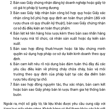
Bản sao Giấy chứng nhận đăng ký doanh nghiệp hoặc giấy tờ
có giá trị pháp lý tương đương.
Bản sao Giấy tiếp nhận bản công bố hợp quy hoặc Giấy xác
nhận công bố phù hợp quy định an toàn thực phẩm (đối với
rượu chưa có quy chuẩn kỹ thuật); bản sao Giấy chứng nhận
cơ sở đủ điều kiện an toàn thực phẩm.
Bản liệt kê tên hàng hóa rượu kèm theo bản sao nhãn hàng
hóa rượu mà tổ chức, cá nhân sản xuất hoặc dự kiến sản
xuất.
Bản sao hợp đồng thuê/mượn hoặc tài liệu chứng minh
quyền sử dụng hợp pháp cơ sở dự kiến kinh doanh theo quy
định.
Bản cam kết nêu rõ nội dung bảo đảm tuân thủ đầy đủ các
yêu cầu điều kiện về phòng cháy chữa cháy, bảo vệ môi
trường theo quy định của pháp luật tại các địa điểm bán
rượu tiêu dùng tại chỗ.
Bản sao hợp đồng nguyên tắc, thư xác nhận, bản cam kết
hoặc bản sao Giấy phép bán lẻ rượu tham gia hệ thống bán
buôn.
Ngoài ra, một số giấy tờ, tài liệu khác được yêu cầu cung cấp với
từng loại giấy phép riêng. Khách hàng có thể tham khảo các bài viết