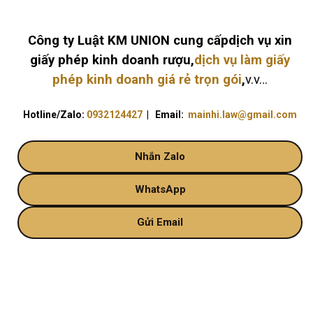
Công ty Luật KM UNION cung cấp
dịch vụ xin
giấy phép kinh doanh rượu,
dịch vụ làm giấy
phép kinh doanh giá rẻ trọn gói
,
v.v…
Hotline/Zalo:
0932124427
| Email:
mainhi.law@gmail.com
Nhắn Zalo
WhatsApp
Gửi Email