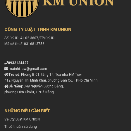
CÔNG TY LUẬT TNHH KM UNION
Số ĐKHĐ: 41.02.3607/TP/ĐKHĐ
Mã số thuế: 0316813756
0932124427
mainhi.law@gmail.com
Trụ sở:
Phòng B.01, tầng 14, Tòa nhà HM Town,
412 Nguyễn Thị Minh Khai, phường Bàn Cờ, TP.Hồ Chí Minh.
Đà Nẵng:
349 Nguyễn Lương Bằng,
phường Liên Chiểu, TP.Đà Nẵng
NHỮNG ĐIỀU CẦN BIẾT
Về Cty Luật KM UNION
Thoả thuận sử dụng