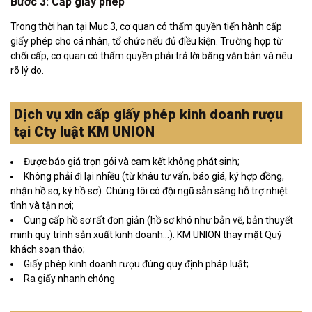
Bước 3: Cấp giấy phép
Trong thời hạn tại Mục 3, cơ quan có thẩm quyền tiến hành cấp
giấy phép cho cá nhân, tổ chức nếu đủ điều kiện. Trường hợp từ
chối cấp, cơ quan có thẩm quyền phải trả lời bằng văn bản và nêu
rõ lý do.
Dịch vụ xin cấp giấy phép kinh doanh rượu
tại Cty luật KM UNION
Được báo giá trọn gói và cam kết không phát sinh;
Không phải đi lại nhiều (từ khâu tư vấn, báo giá, ký hợp đồng,
nhận hồ sơ, ký hồ sơ). Chúng tôi có đội ngũ sẵn sàng hỗ trợ nhiệt
tình và tận nơi;
Cung cấp hồ sơ rất đơn giản (hồ sơ khó như bản vẽ, bản thuyết
minh quy trình sản xuất kinh doanh…). KM UNION thay mặt Quý
khách soạn thảo;
Giấy phép kinh doanh rượu đúng quy định pháp luật;
Ra giấy nhanh chóng